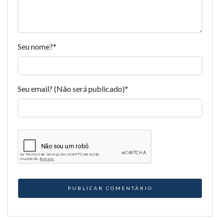
Seu nome?
*
Seu email? (Não será publicado)
*