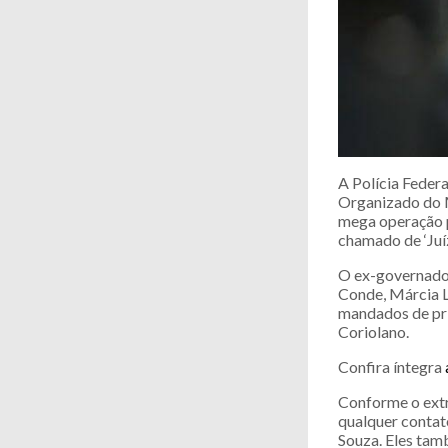
A Polícia Feder
Organizado do M
mega operação p
chamado de ‘Juíz
O ex-governador
Conde, Márcia L
mandados de pri
Coriolano.
Confira íntegra
Conforme o extr
qualquer contat
Souza. Eles tam