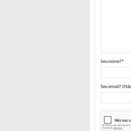
Seu nome?
*
Seu email? (Nã