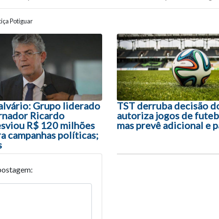
iça Potiguar
ão entre posts
lvário: Grupo liderado
TST derruba decisão d
rnador Ricardo
autoriza jogos de futeb
sviou R$ 120 milhões
mas prevê adicional e 
a campanhas políticas;
s
postagem: