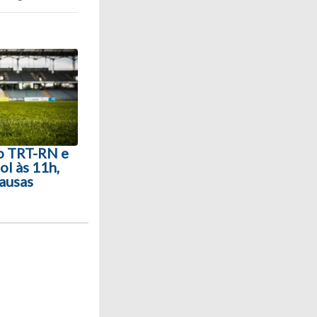
o TRT-RN e
ol às 11h,
pausas