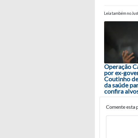
Leia também no Just
Navegaç
Operação Ca
por ex-gove
Coutinho de
da saúde par
confira alvo
Comente esta 