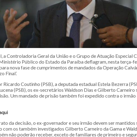
al, a Controladoria Geral da União e o Grupo de Atuação Especial 
inistério Público do Estado da Paraíba deflagram, nesta terça-fe
ara nova fase de cumprimentos de mandados da Operação Calvári
o Final’.
 Ricardo Coutinho (PSB), a deputada estadual Estela Bezerra (PSB
ucena (PSB), os ex-secretários Waldson Dias e Gilberto Carneiro 
são. Um mandado de prisão também foi expedido contra o irmão 
aqui
ato da decisão, o ex-governador e seu irmão devem ser mantidos
o com os também investigados Gilberto Carneiro da Gama e Wald
bém não poderão receber, exceto de familiares de primeiro e segu