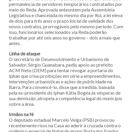
permanência de servidores temporários contratados por
meio do Reda. Aprovada anteontem pela Assembleia
Legislativa e chancelada no mesmo dia por Rui, a lei eleva
de dois para três anos o prazo inicial de validade dos
novos contratos, prorrogáveis pelo mesmo período. Com
isso, funcionários selecionados via Reda poderão
trabalhar por até seis anos no governo – dois a mais que
antes.
Linha de ataque
O secretário de Desenvolvimento e Urbanismo de
Salvador, Sérgio Guanabara, pediu apoio ao prefeito
ACM Neto (DEM) para tentar revogar a portaria do
Iphan que criou proibições em série a empreendimentos,
intervenções urbanísticas e ações de publicidade na
Barra. Para convencê-lo, disse que a medida, baixada
pela ex-presidente do Iphan Kátia Bogéa às vésperas de
sua demissão, atropela a competência legal do município
sobre a área.
Irmãos na fé
O deputado estadual Marcelo Veiga (PSB) provocou
recentemente risos na Casa ao aderir à cruzada contra o
polêmico especial de Natal do grupo Porta dos Fundos.