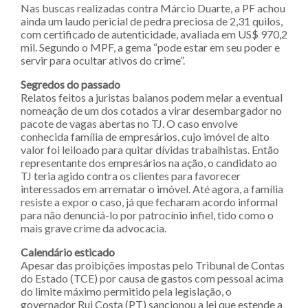
Nas buscas realizadas contra Márcio Duarte, a PF achou
ainda um laudo pericial de pedra preciosa de 2,31 quilos,
com certificado de autenticidade, avaliada em US$ 970,2
mil. Segundo o MPF, a gema “pode estar em seu poder e
servir para ocultar ativos do crime”.
Segredos do passado
Relatos feitos a juristas baianos podem melar a eventual
nomeação de um dos cotados a virar desembargador no
pacote de vagas abertas no TJ. O caso envolve
conhecida família de empresários, cujo imóvel de alto
valor foi leiloado para quitar dívidas trabalhistas. Então
representante dos empresários na ação, o candidato ao
TJ teria agido contra os clientes para favorecer
interessados em arrematar o imóvel. Até agora, a família
resiste a expor o caso, já que fecharam acordo informal
para não denunciá-lo por patrocínio infiel, tido como o
mais grave crime da advocacia.
Calendário esticado
Apesar das proibições impostas pelo Tribunal de Contas
do Estado (TCE) por causa de gastos com pessoal acima
do limite máximo permitido pela legislação, o
governador Rui Costa (PT) sancionou a lei que estende a