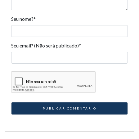
Seu nome?
*
Seu email? (Não será publicado)
*