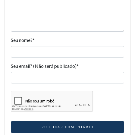
Seu nome?
*
Seu email? (Não será publicado)
*