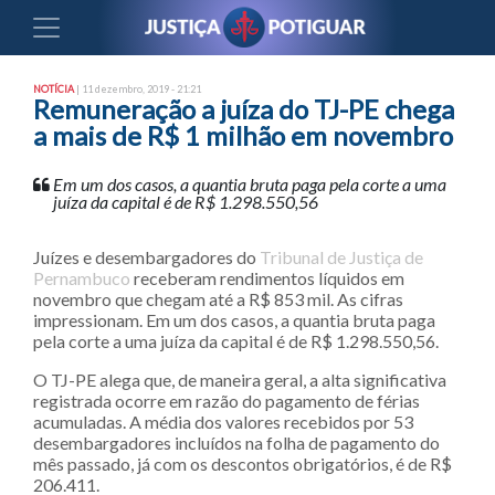
NOTÍCIA
| 11 dezembro, 2019 - 21:21
Remuneração a juíza do TJ-PE chega
a mais de R$ 1 milhão em novembro
Em um dos casos, a quantia bruta paga pela corte a uma
juíza da capital é de R$ 1.298.550,56
Juízes e desembargadores do
Tribunal de Justiça de
Pernambuco
receberam rendimentos líquidos em
novembro que chegam até a R$ 853 mil. As cifras
impressionam. Em um dos casos, a quantia bruta paga
pela corte a uma juíza da capital é de R$ 1.298.550,56.
O TJ-PE alega que, de maneira geral, a alta significativa
registrada ocorre em razão do pagamento de férias
acumuladas. A média dos valores recebidos por 53
desembargadores incluídos na folha de pagamento do
mês passado, já com os descontos obrigatórios, é de R$
206.411.