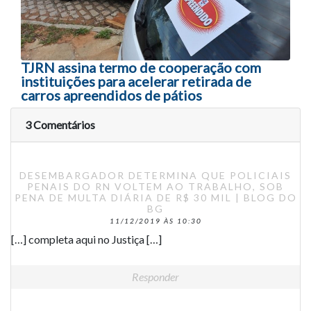
TJRN assina termo de cooperação com
instituições para acelerar retirada de
carros apreendidos de pátios
3 Comentários
DESEMBARGADOR DETERMINA QUE POLICIAIS
PENAIS DO RN VOLTEM AO TRABALHO, SOB
PENA DE MULTA DIÁRIA DE R$ 30 MIL | BLOG DO
BG
11/12/2019 ÀS 10:30
[…] completa aqui no Justiça […]
Responder