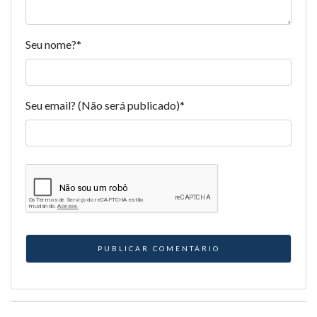
Seu nome?
*
Seu email? (Não será publicado)
*