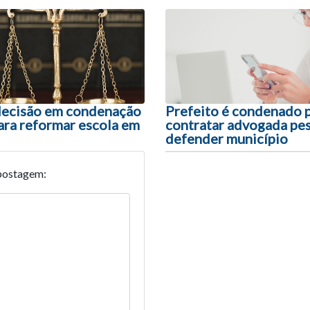
ão entre posts
decisão em condenação
Prefeito é condenado 
ara reformar escola em
contratar advogada pes
defender município
postagem: