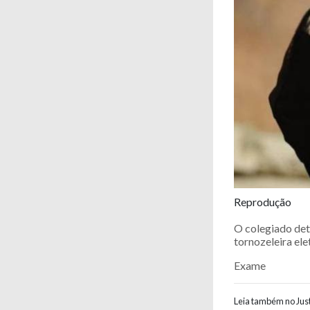
Reprodução
O colegiado det
tornozeleira ele
Exame
Leia também no Just