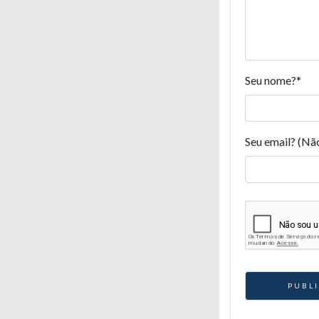
Seu nome?
*
Seu email? (Nã