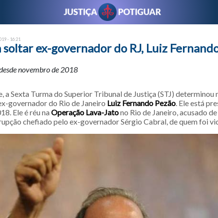
19 - 16:21
 soltar ex-governador do RJ, Luiz Fernand
o desde novembro de 2018
 a Sexta Turma do Superior Tribunal de Justiça (STJ) determinou n
 ex-governador do Rio de Janeiro
Luiz Fernando Pezão
. Ele está pr
8. Ele é réu na
Operação Lava-Jato
no Rio de Janeiro, acusado de
upção chefiado pelo ex-governador Sérgio Cabral, de quem foi vic