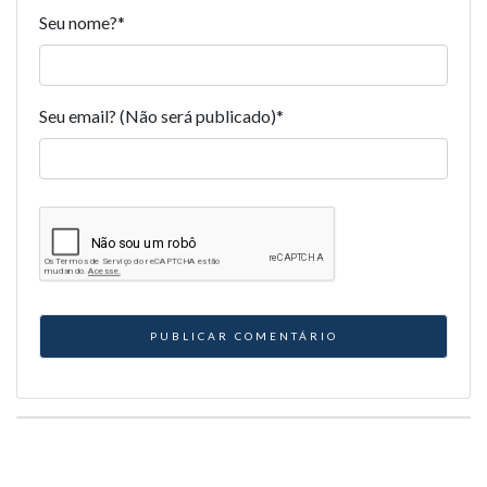
Seu nome?
*
Seu email? (Não será publicado)
*