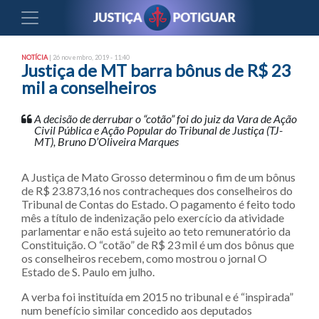
NOTÍCIA
| 26 novembro, 2019 - 11:40
Justiça de MT barra bônus de R$ 23
mil a conselheiros
A decisão de derrubar o “cotão” foi do juiz da Vara de Ação
Civil Pública e Ação Popular do Tribunal de Justiça (TJ-
MT), Bruno D’Oliveira Marques
A Justiça de Mato Grosso determinou o fim de um bônus
de R$ 23.873,16 nos contracheques dos conselheiros do
Tribunal de Contas do Estado. O pagamento é feito todo
mês a título de indenização pelo exercício da atividade
parlamentar e não está sujeito ao teto remuneratório da
Constituição. O “cotão” de R$ 23 mil é um dos bônus que
os conselheiros recebem, como mostrou o jornal O
Estado de S. Paulo em julho.
A verba foi instituída em 2015 no tribunal e é “inspirada”
num benefício similar concedido aos deputados