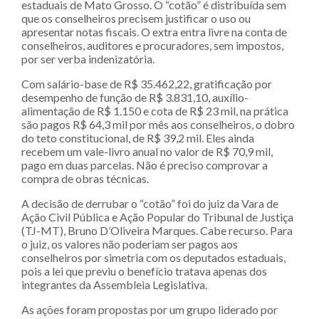
estaduais de Mato Grosso. O “cotão” é distribuída sem
que os conselheiros precisem justificar o uso ou
apresentar notas fiscais. O extra entra livre na conta de
conselheiros, auditores e procuradores, sem impostos,
por ser verba indenizatória.
Com salário-base de R$ 35.462,22, gratificação por
desempenho de função de R$ 3.831,10, auxílio-
alimentação de R$ 1.150 e cota de R$ 23 mil, na prática
são pagos R$ 64,3 mil por mês aos conselheiros, o dobro
do teto constitucional, de R$ 39,2 mil. Eles ainda
recebem um vale-livro anual no valor de R$ 70,9 mil,
pago em duas parcelas. Não é preciso comprovar a
compra de obras técnicas.
A decisão de derrubar o “cotão” foi do juiz da Vara de
Ação Civil Pública e Ação Popular do Tribunal de Justiça
(TJ-MT), Bruno D’Oliveira Marques. Cabe recurso. Para
o juiz, os valores não poderiam ser pagos aos
conselheiros por simetria com os deputados estaduais,
pois a lei que previu o benefício tratava apenas dos
integrantes da Assembleia Legislativa.
As ações foram propostas por um grupo liderado por