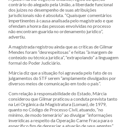
contrário do alegado pela União, a liberdade funcional
dos juízes no desempenho de suas atribuições
jurisdicionais não é absoluta. “Quaisquer comentários
impertinentes à causa analisada pelo magistrado e que
ofendam a honra das pessoas envolvidas no processo
não encontram guarida no ordenamento jurídico”,
advertiu.
A magistrada registrou ainda que as críticas de Gilmar
Mendes foram “desrespeitosas” e feitas “à margem de
conteúdo ou técnica jurídica”, “extrapolando” a linguagem
formal do Poder Judiciário.
Márcia diz que a situação foi agravada pelo fato de os
julgamentos do STF serem “amplamente divulgados por
diversos meios de comunicação em todo o país”.
Com relação à responsabilidade do Estado, Márcia
considerou que Gilmar praticou a conduta prevista tanto
na Lei Orgânica da Magistratura (Loman), de 1979,
quanto no Código de Processo Civil, atuando, “no
mínimo, de modo temerário” ao divulgar “informações
inverídicas a respeito da Operação Carne Fraca para o
específico fim de depreciar a atuação de seus agentes”.