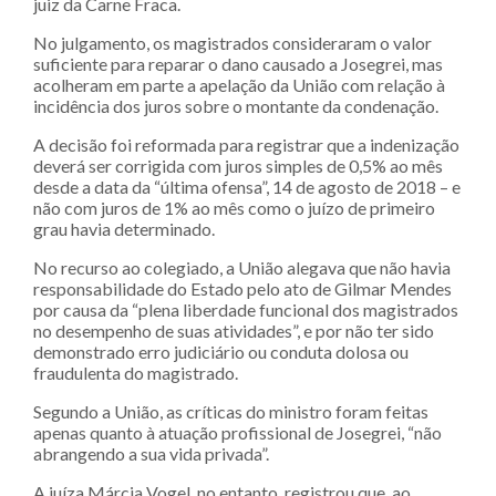
juiz da Carne Fraca.
No julgamento, os magistrados consideraram o valor
suficiente para reparar o dano causado a Josegrei, mas
acolheram em parte a apelação da União com relação à
incidência dos juros sobre o montante da condenação.
A decisão foi reformada para registrar que a indenização
deverá ser corrigida com juros simples de 0,5% ao mês
desde a data da “última ofensa”, 14 de agosto de 2018 – e
não com juros de 1% ao mês como o juízo de primeiro
grau havia determinado.
No recurso ao colegiado, a União alegava que não havia
responsabilidade do Estado pelo ato de Gilmar Mendes
por causa da “plena liberdade funcional dos magistrados
no desempenho de suas atividades”, e por não ter sido
demonstrado erro judiciário ou conduta dolosa ou
fraudulenta do magistrado.
Segundo a União, as críticas do ministro foram feitas
apenas quanto à atuação profissional de Josegrei, “não
abrangendo a sua vida privada”.
A juíza Márcia Vogel, no entanto, registrou que, ao