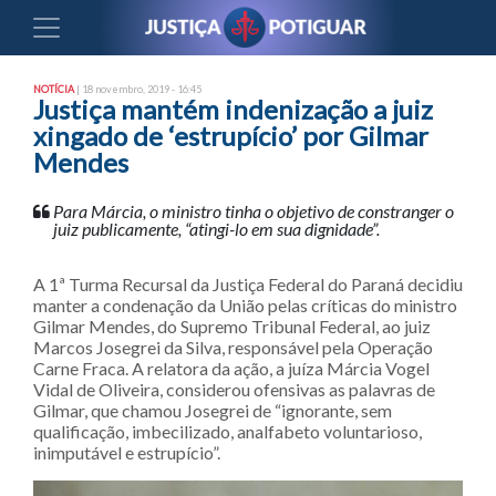
NOTÍCIA
| 18 novembro, 2019 - 16:45
Justiça mantém indenização a juiz
xingado de ‘estrupício’ por Gilmar
Mendes
Para Márcia, o ministro tinha o objetivo de constranger o
juiz publicamente, “atingi-lo em sua dignidade”.
A 1ª Turma Recursal da Justiça Federal do Paraná decidiu
manter a condenação da União pelas críticas do ministro
Gilmar Mendes, do Supremo Tribunal Federal, ao juiz
Marcos Josegrei da Silva, responsável pela Operação
Carne Fraca. A relatora da ação, a juíza Márcia Vogel
Vidal de Oliveira, considerou ofensivas as palavras de
Gilmar, que chamou Josegrei de “ignorante, sem
qualificação, imbecilizado, analfabeto voluntarioso,
inimputável e estrupício”.