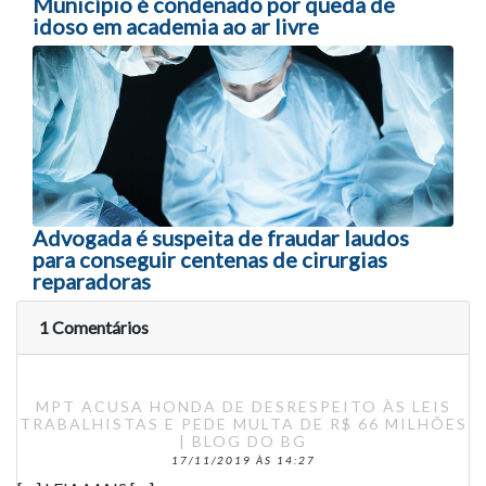
Município é condenado por queda de
idoso em academia ao ar livre
Advogada é suspeita de fraudar laudos
para conseguir centenas de cirurgias
reparadoras
1 Comentários
MPT ACUSA HONDA DE DESRESPEITO ÀS LEIS
TRABALHISTAS E PEDE MULTA DE R$ 66 MILHÕES
| BLOG DO BG
17/11/2019 ÀS 14:27