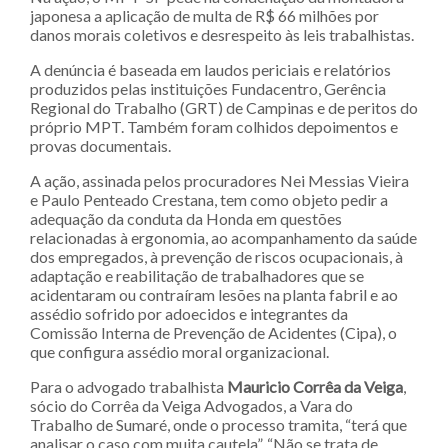
japonesa a aplicação de multa de R$ 66 milhões por
danos morais coletivos e desrespeito às leis trabalhistas.
A denúncia é baseada em laudos periciais e relatórios
produzidos pelas instituições Fundacentro, Gerência
Regional do Trabalho (GRT) de Campinas e de peritos do
próprio MPT. Também foram colhidos depoimentos e
provas documentais.
A ação, assinada pelos procuradores Nei Messias Vieira
e Paulo Penteado Crestana, tem como objeto pedir a
adequação da conduta da Honda em questões
relacionadas à ergonomia, ao acompanhamento da saúde
dos empregados, à prevenção de riscos ocupacionais, à
adaptação e reabilitação de trabalhadores que se
acidentaram ou contraíram lesões na planta fabril e ao
assédio sofrido por adoecidos e integrantes da
Comissão Interna de Prevenção de Acidentes (Cipa), o
que configura assédio moral organizacional.
Para o advogado trabalhista
Mauricio Corrêa da Veiga
,
sócio do Corrêa da Veiga Advogados, a Vara do
Trabalho de Sumaré, onde o processo tramita, “terá que
analisar o caso com muita cautela”. “Não se trata de