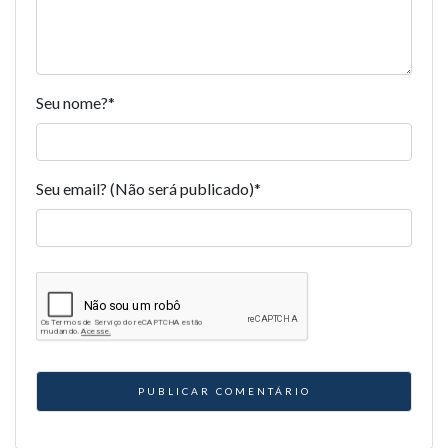
Seu nome?
*
Seu email? (Não será publicado)
*