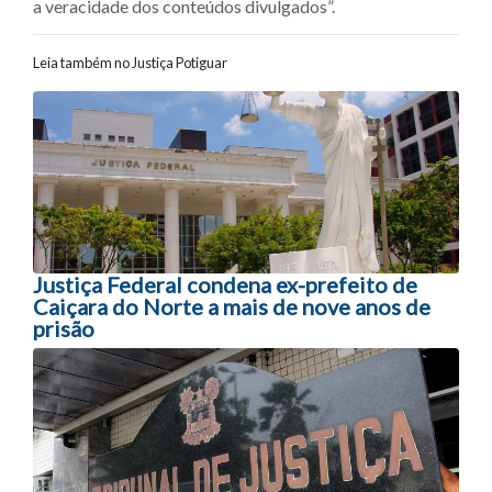
a veracidade dos conteúdos divulgados”.
Leia também no Justiça Potiguar
Navegação entre posts
Justiça Federal condena ex-prefeito de
Caiçara do Norte a mais de nove anos de
prisão