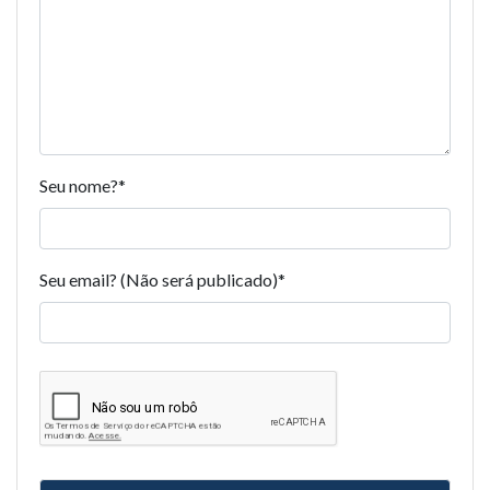
Seu nome?
*
Seu email? (Não será publicado)
*