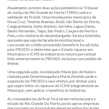
Atualmente, existem duas ações pendentes no Tribunal
de Justiça do Rio Grande do Norte (TJRN) contra a
validação do Proedi. Uma movida pelos municípios de
Nova Cruz, Tenente Ananias, Bodó, São Bento do Norte,
Canguaretama, Santo Antônio, Serrinha, Lagoa Danta,
Bento Fernandes, Taipu, São Pedro, Caiçara do Norte e
Patu, com relatoria do desembargador Saraiva Sobrinho,
que pede que seja declarada inconstitucional a
concessão do crédito presumido (benefício fiscal) feita
pelo PROEDI, e determine que o Estado repasse aos
Municípios o ICMS da indústria no mesmo percentual
feito anteriormente no PROADI, inclusive com pedido de
liminar.
Uma segunda ação, movida pelo Município de Natal e
relatada pela Desembargadora Maria Zeneide, pede a
suspensão do PROEDI e seus efeitos, por liminar, para
que sejam feitos os repasses do ICMS integralmente ao
Município, sem aplicar o benefício às indústrias.
As consequências de ficar fora seriam nefastas para o
estado do Rio Grande Do Norte, posto que as empresas
que possuem ou já possuíram algum incentivo fiscal não