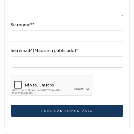
Seu nome?
*
Seu email? (Não será publicado)
*