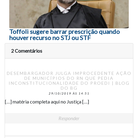
Toffoli sugere barrar prescrição quando
houver recurso no STJ ou STF
2 Comentários
DESEMBARGADOR JULGA IMPROCEDENTE AÇÃO
DE MUNICÍPIOS DO RN QUE PEDIA
INCONSTITUCIONALIDADE DO PROEDI | BLOG
DO BG
29/10/2019 ÀS 14:51
[…] matéria completa aqui no Justiça […]
Responder