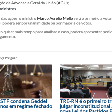
ção da Advocacia Geral da União (
AGU
);
ministros.
r das ações, o ministro
Marco Aurélio Mello
será o primeiro a votar
 poderá ser por unanimidade ou por maioria de votos.
o quiser mais tempo para analisar o caso, poderá apresentar pedid
lgamento.
iça Potiguar
ão entre posts
 STF condena Geddel
TRE-RN é o primeiro tr
 anos em regime fechado
julgar inconstitucional 
nova Lei dos Partidos P