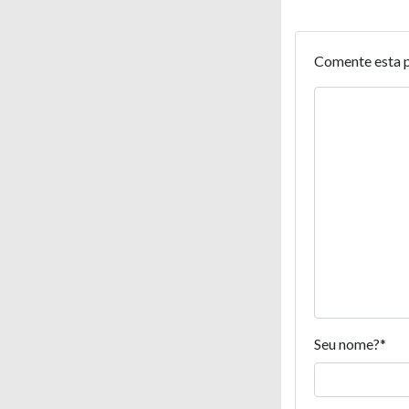
Comente esta 
Seu nome?
*