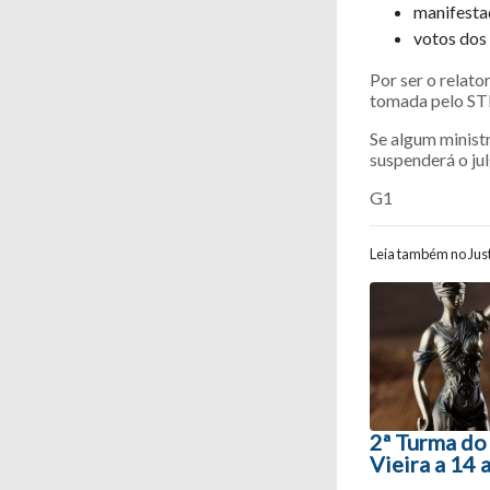
manifesta
votos dos 
Por ser o relato
tomada pelo STF
Se algum ministr
suspenderá o ju
G1
Leia também no Just
Navegaç
2ª Turma do
Vieira a 14