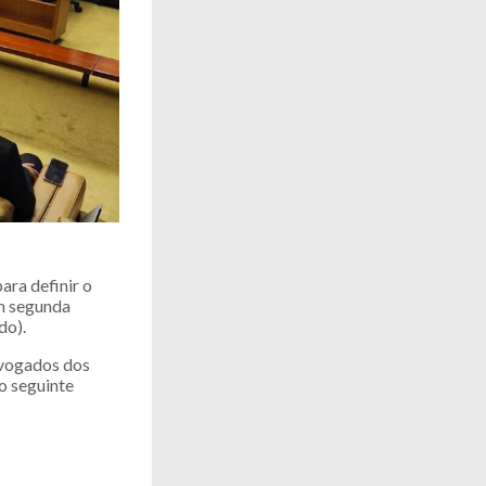
ara definir o
m segunda
do).
dvogados dos
o seguinte