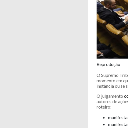
Reprodução
O Supremo Tribu
momento em que
instância ou se
O julgamento
c
autores de açõe
roteiro:
manifesta
manifesta