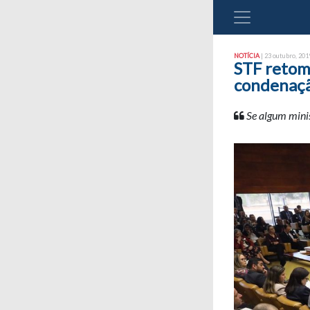
NOTÍCIA
| 23 outubro, 2019
STF retoma
condenaçã
Se algum minis