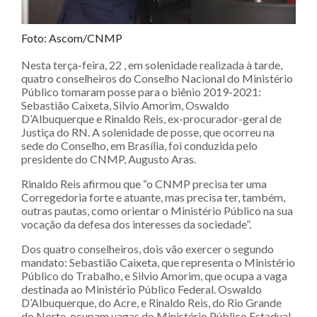
Foto: Ascom/CNMP
Nesta terça-feira, 22 , em solenidade realizada à tarde,
quatro conselheiros do Conselho Nacional do Ministério
Público tomaram posse para o biênio 2019-2021:
Sebastião Caixeta, Silvio Amorim, Oswaldo
D’Albuquerque e Rinaldo Reis, ex-procurador-geral de
Justiça do RN. A solenidade de posse, que ocorreu na
sede do Conselho, em Brasília, foi conduzida pelo
presidente do CNMP, Augusto Aras.
Rinaldo Reis afirmou que “o CNMP precisa ter uma
Corregedoria forte e atuante, mas precisa ter, também,
outras pautas, como orientar o Ministério Público na sua
vocação da defesa dos interesses da sociedade”.
Dos quatro conselheiros, dois vão exercer o segundo
mandato: Sebastião Caixeta, que representa o Ministério
Público do Trabalho, e Silvio Amorim, que ocupa a vaga
destinada ao Ministério Público Federal. Oswaldo
D’Albuquerque, do Acre, e Rinaldo Reis, do Rio Grande
do Norte, ocupam vagas do Ministério Público Estadual.