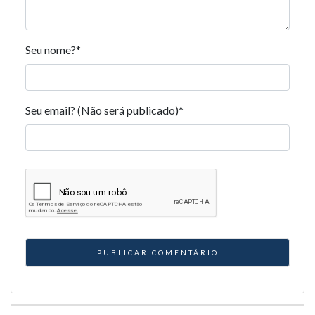
Seu nome?
*
Seu email? (Não será publicado)
*