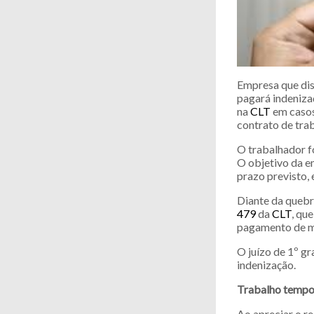
Empresa que dis
pagará indeniza
na
CLT
em casos
contrato de tra
O trabalhador f
O objetivo da e
prazo previsto, 
Diante da quebr
479
da
CLT
, qu
pagamento de me
O juízo de 1º gr
indenização.
Trabalho tempo
Ao apreciar o re