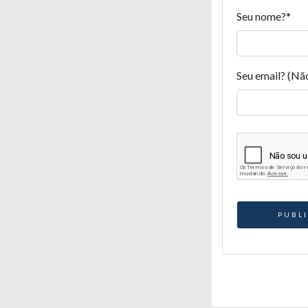
Seu nome?
*
Seu email? (Nã