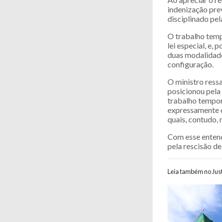
indenização pre
disciplinado pe
O trabalho tempo
lei especial, e, 
duas modalidades
configuração.
O ministro ressa
posicionou pela
trabalho tempor
expressamente o
quais, contudo, 
Com esse entend
pela rescisão d
Leia também no Just
Navegaç