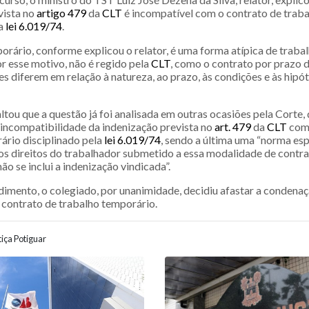
vista no
artigo 479
da
CLT
é incompatível com o contrato de trab
la
lei 6.019/74
.
rário, conforme explicou o relator, é uma forma atípica de trabal
por esse motivo, não é regido pela
CLT
, como o contrato por prazo 
 diferem em relação à natureza, ao prazo, às condições e às hipót
ltou que a questão já foi analisada em outras ocasiões pela Corte, 
 incompatibilidade da indenização prevista no
art. 479
da
CLT
com 
ário disciplinado pela
lei 6.019/74
, sendo a última uma “norma esp
s direitos do trabalhador submetido a essa modalidade de contra
não se inclui a indenização vindicada”.
imento, o colegiado, por unanimidade, decidiu afastar a condena
e contrato de trabalho temporário.
iça Potiguar
ão entre posts