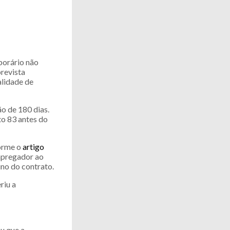
porário não
prevista
lidade de
o de 180 dias.
o 83 antes do
forme o
artigo
empregador ao
no do contrato.
riu a
ou que a