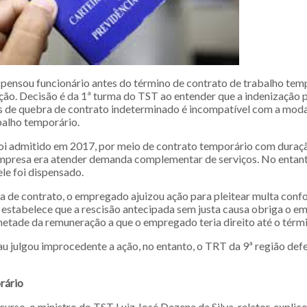
pensou funcionário antes do término de contrato de trabalho tem
ção. Decisão é da 1ª turma do TST ao entender que a indenização 
 de quebra de contrato indeterminado é incompatível com a moda
balho temporário.
oi admitido em 2017, por meio de contrato temporário com duraçã
mpresa era atender demanda complementar de serviços. No entant
ele foi dispensado.
a de contrato, o empregado ajuizou ação para pleitear multa con
e estabelece que a rescisão antecipada sem justa causa obriga o 
tade da remuneração a que o empregado teria direito até o térmi
au julgou improcedente a ação, no entanto, o TRT da 9ª região defe
rário
curso, o ministro do TST Luiz José Dezena da Silva, relator, explic