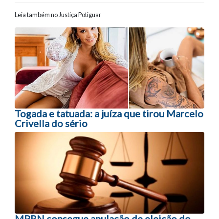
Leia também no Justiça Potiguar
Navegação entre posts
Togada e tatuada: a juíza que tirou Marcelo
Crivella do sério
MPRN consegue anulação de eleição do