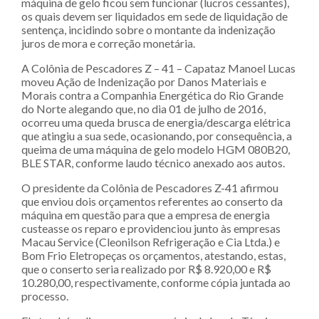
máquina de gelo ficou sem funcionar (lucros cessantes),
os quais devem ser liquidados em sede de liquidação de
sentença, incidindo sobre o montante da indenização
juros de mora e correção monetária.
A Colônia de Pescadores Z – 41 – Capataz Manoel Lucas
moveu Ação de Indenização por Danos Materiais e
Morais contra a Companhia Energética do Rio Grande
do Norte alegando que, no dia 01 de julho de 2016,
ocorreu uma queda brusca de energia/descarga elétrica
que atingiu a sua sede, ocasionando, por consequência, a
queima de uma máquina de gelo modelo HGM 080B20,
BLE STAR, conforme laudo técnico anexado aos autos.
O presidente da Colônia de Pescadores Z-41 afirmou
que enviou dois orçamentos referentes ao conserto da
máquina em questão para que a empresa de energia
custeasse os reparo e providenciou junto às empresas
Macau Service (Cleonilson Refrigeração e Cia Ltda.) e
Bom Frio Eletropeças os orçamentos, atestando, estas,
que o conserto seria realizado por R$ 8.920,00 e R$
10.280,00, respectivamente, conforme cópia juntada ao
processo.