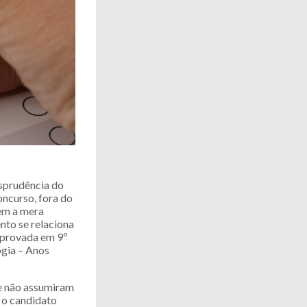
sprudência do
oncurso, fora do
tem a mera
nto se relaciona
aprovada em 9º
ogia – Anos
e não assumiram
e o candidato