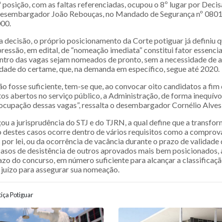
posição, com as faltas referenciadas, ocupou o 8º lugar por Decis
 desembargador João Rebouças, no Mandado de Segurança nº 080
00.
 decisão, o próprio posicionamento da Corte potiguar já definiu 
ressão, em edital, de “nomeação imediata” constitui fator essencia
entro das vagas sejam nomeados de pronto, sem a necessidade de a
idade do certame, que, na demanda em específico, segue até 2020.
o fosse suficiente, tem-se que, ao convocar oito candidatos a fim
tos abertos no serviço público, a Administração, de forma inequív
ocupação dessas vagas”, ressalta o desembargador Cornélio Alves,
çou a jurisprudência do STJ e do TJRN, a qual define que a transf
vo destes casos ocorre dentro de vários requisitos como a comprov
por lei, ou da ocorrência de vacância durante o prazo de validade
sos de desistência de outros aprovados mais bem posicionados, 
azo do concurso, em número suficiente para alcançar a classificaç
 juízo para assegurar sua nomeação.
iça Potiguar
ão entre posts