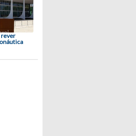
 rever
ronáutica