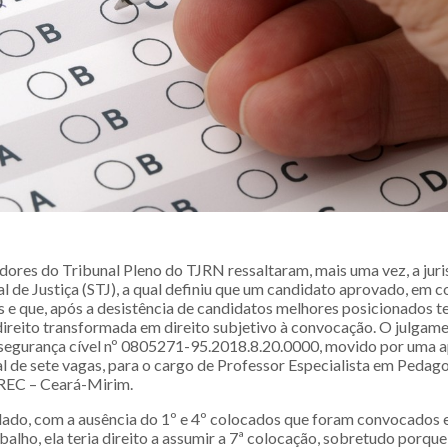
res do Tribunal Pleno do TJRN ressaltaram, mais uma vez, a juri
l de Justiça (STJ), a qual definiu que um candidato aprovado, em c
 e que, após a desistência de candidatos melhores posicionados 
direito transformada em direito subjetivo à convocação. O julgame
segurança cível nº 0805271-95.2018.8.20.0000, movido por uma 
al de sete vagas, para o cargo de Professor Especialista em Pedag
DIREC – Ceará-Mirim.
do, com a ausência do 1º e 4º colocados que foram convocados 
balho, ela teria direito a assumir a 7ª colocação, sobretudo porqu