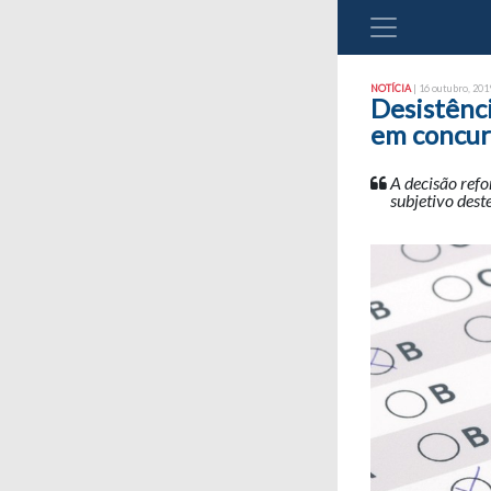
NOTÍCIA
| 16 outubro, 2019
Desistênci
em concur
A decisão refo
subjetivo dest