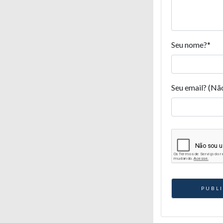
Seu nome?
*
Seu email? (Nã