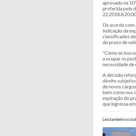
aprovado na 10ª 
proferida pelo
22.2018.8.20.00
De acordo com a
indicação da exp
classificados d
do prazo de val
“Como se isso nã
a ocupar os pos
necessidade de 
A decisão refor
direito subjeti
de novos cargos 
bem como nos ca
expiração do pr
que ingressa em
Leia também no Just
Navegaç