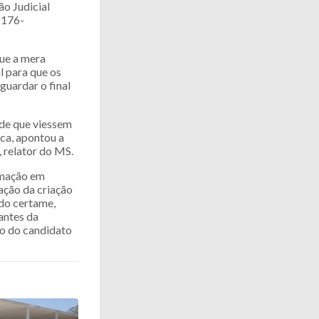
ão Judicial
1176-
que a mera
l para que os
guardar o final
 de que viessem
oca, apontou a
 relator do MS.
ormação em
ação da criação
 do certame,
antes da
ão do candidato