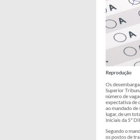
Reprodução
Os desembargado
Superior Tribuna
número de vagas
expectativa de 
ao mandado de 
lugar, de um tot
Iniciais da 5ª 
Segundo o manda
os postos de tra