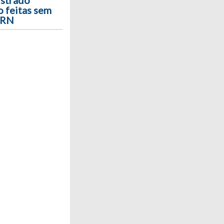
istrado
o feitas sem
o RN