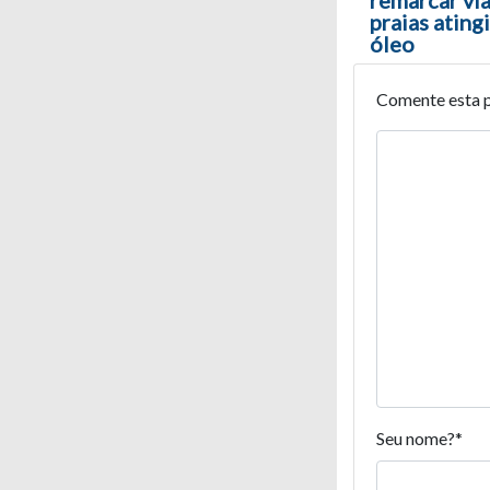
remarcar vi
praias ating
óleo
Comente esta 
Seu nome?
*