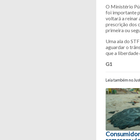
O Ministério Pú
foi importante 
voltará a reinar
prescrição dos 
primeira ou segu
Uma ala do STF 
aguardar o trân
que a liberdade
G1
Leia também no Just
Navegaç
Consumidor