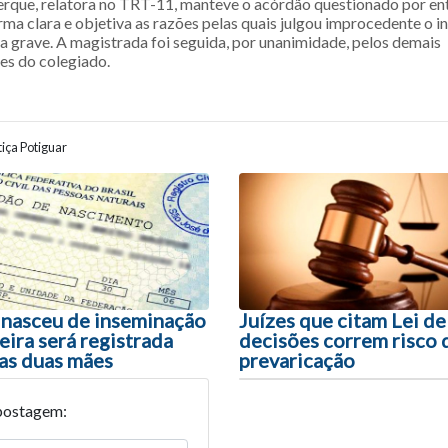
rque, relatora no TRT-11, manteve o acórdão questionado por en
ma clara e objetiva as razões pelas quais julgou improcedente o i
ta grave. A magistrada foi seguida, por unanimidade, pelos demais
s do colegiado.
iça Potiguar
ão entre posts
 nasceu de inseminação
Juízes que citam Lei d
seira será registrada
decisões correm risco 
as duas mães
prevaricação
postagem: