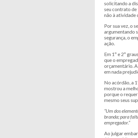
solicitando a d
seu contrato de
não à atividade
Por sua vez, o s
argumentando se
segurança, o em
ação.
Em 1º e 2º graus
que o empregado
orçamentário. A
em nada prejudi
No acórdão, a 1
mostrou a melho
porque o requeri
mesmo seus super
“Um dos elementos
branda; para falt
empregador.”
Ao julgar embar