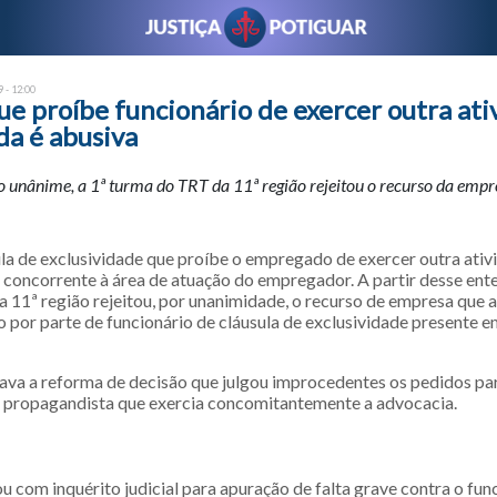
 - 12:00
ue proíbe funcionário de exercer outra at
a é abusiva
 unânime, a 1ª turma do TRT da 11ª região rejeitou o recurso da empre
ula de exclusividade que proíbe o empregado de exercer outra ativ
concorrente à área de atuação do empregador. A partir desse ent
 11ª região rejeitou, por unanimidade, o recurso de empresa que 
por parte de funcionário de cláusula de exclusividade presente e
va a reforma de decisão que julgou improcedentes os pedidos par
m propagandista que exercia concomitantemente a advocacia.
 com inquérito judicial para apuração de falta grave contra o func