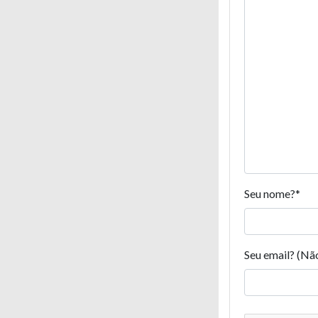
Seu nome?
*
Seu email? (Nã