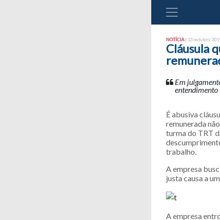
NOTÍCIA
| 13 outubro, 2019
Cláusula q
remunerad
Em julgamento
entendimento
É abusiva cláus
remunerada não 
turma do TRT da
descumprimento 
trabalho.
A empresa busca
justa causa a u
A empresa entrou