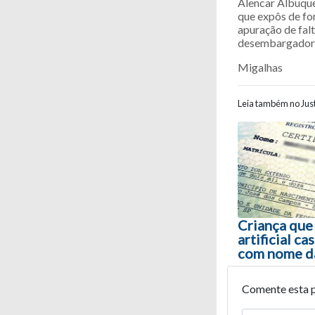
Alencar Albuque
que expôs de for
apuração de fal
desembargadore
Migalhas
Leia também no Just
Navegaç
Criança que
artificial ca
com nome d
Comente esta 