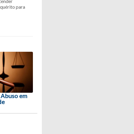
tender
nquérito para
e Abuso em
de