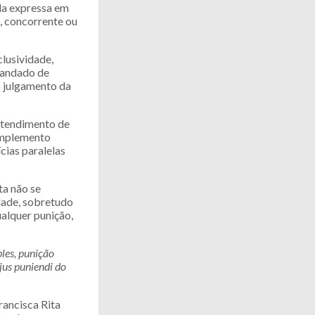
ula expressa em
, concorrente ou
clusividade,
 mandado de
o julgamento da
entendimento de
omplemento
cias paralelas
ta não se
idade, sobretudo
ualquer punição,
ples, punição
jus puniendi do
rancisca Rita