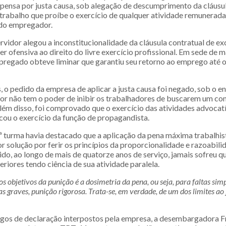
ispensa por justa causa, sob alegação de descumprimento da cláus
 trabalho que proíbe o exercício de qualquer atividade remunerada
 do empregador.
ervidor alegou a inconstitucionalidade da cláusula contratual de ex
r ofensiva ao direito do livre exercício profissional. Em sede de
pregado obteve liminar que garantiu seu retorno ao emprego até 
, o pedido da empresa de aplicar a justa causa foi negado, sob o 
r não tem o poder de inibir os trabalhadores de buscarem um c
lém disso, foi comprovado que o exercício das atividades advocatí
cou o exercício da função de propagandista.
ª turma havia destacado que a aplicação da pena máxima trabalhis
r solução por ferir os princípios da proporcionalidade e razoabil
do, ao longo de mais de quatorze anos de serviço, jamais sofreu q
iores tendo ciência de sua atividade paralela.
 objetivos da punição é a dosimetria da pena, ou seja, para faltas sim
as graves, punição rigorosa. Trata-se, em verdade, de um dos limites ao 
gos de declaração interpostos pela empresa, a desembargadora F