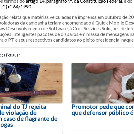
os termos do
artigo 14, parágrafo 9º, da Constituição Federal
, e do
LC) nº 64/1990
.
gação relata que matérias veiculadas na imprensa em outubro de 2
poiadoras da campanha teriam encomendado à Quick Mobile Des
ows Desenvolvimento de Software, à Croc Services Soluções de Inf
ções Inteligentes pacotes de disparos em massa de mensagens n
 o PT e seus respectivos candidatos ao pleito presidencial naque
iça Potiguar
ão entre posts
nal do TJ rejeita
Promotor pede que con
e violação de
que defensor público 
 caso de flagrante de
rogas