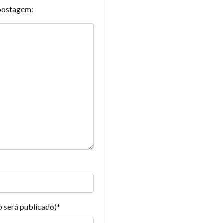
postagem:
o será publicado)
*