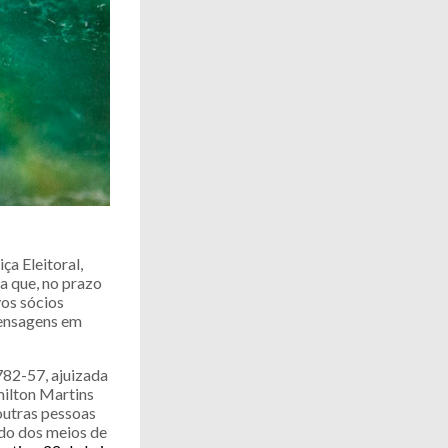
ça Eleitoral,
a que, no prazo
vos sócios
mensagens em
782-57, ajuizada
milton Martins
 outras pessoas
ido dos meios de