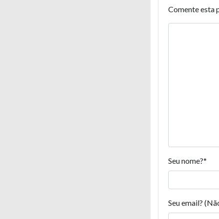
Comente esta 
Seu nome?
*
Seu email? (Nã