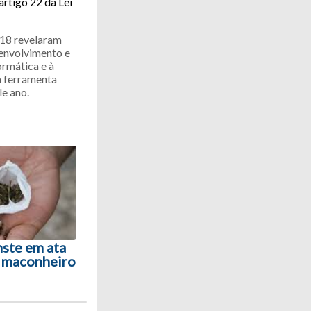
artigo 22 da Lei
018 revelaram
envolvimento e
ormática e à
a ferramenta
le ano.
ste em ata
é maconheiro