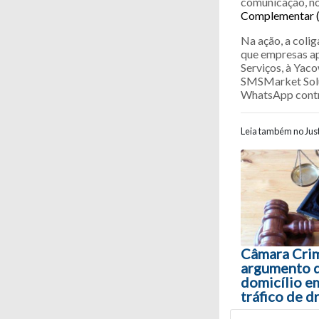
comunicação, n
Complementar (
Na ação, a coli
que empresas a
Serviços, à Yac
SMSMarket Solu
WhatsApp contra
Leia também no Just
Navegaç
Câmara Crimi
argumento d
domicílio em
tráfico de d