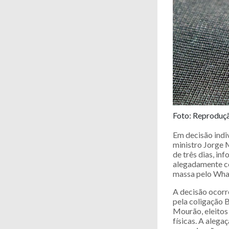
Foto: Reproduç
Em decisão indiv
ministro Jorge 
de três dias, in
alegadamente co
massa pelo Wha
A decisão ocorre
pela coligação 
Mourão, eleitos 
físicas. A aleg