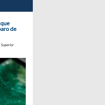
 que
paro de
l Superior