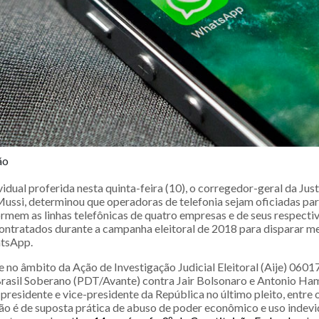
ão
idual proferida nesta quinta-feira (10), o corregedor-geral da Justi
Mussi, determinou que operadoras de telefonia sejam oficiadas par
formem as linhas telefônicas de quatro empresas e de seus respecti
ntratados durante a campanha eleitoral de 2018 para disparar 
tsApp.
 no âmbito da Ação de Investigação Judicial Eleitoral (Aije) 0601
Brasil Soberano (PDT/Avante) contra Jair Bolsonaro e Antonio Ha
presidente e vice-presidente da República no último pleito, entre
ação é de suposta prática de abuso de poder econômico e uso indev