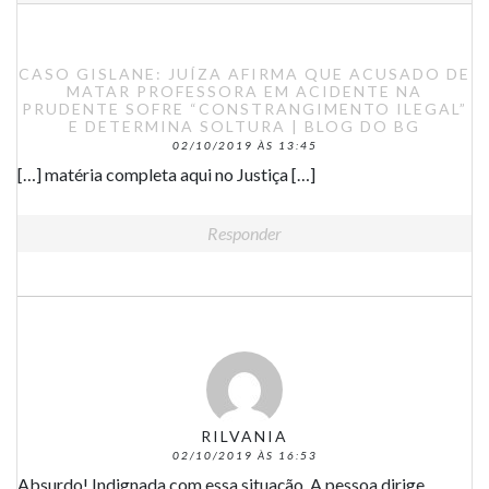
CASO GISLANE: JUÍZA AFIRMA QUE ACUSADO DE
MATAR PROFESSORA EM ACIDENTE NA
PRUDENTE SOFRE “CONSTRANGIMENTO ILEGAL”
E DETERMINA SOLTURA | BLOG DO BG
02/10/2019 ÀS 13:45
[…] matéria completa aqui no Justiça […]
Responder
RILVANIA
02/10/2019 ÀS 16:53
Absurdo! Indignada com essa situação. A pessoa dirige