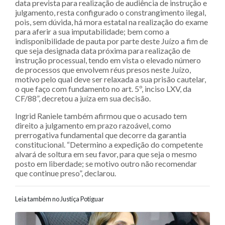
data prevista para realização de audiência de instrução e
julgamento, resta configurado o constrangimento ilegal,
pois, sem dúvida, há mora estatal na realização do exame
para aferir a sua imputabilidade; bem como a
indisponibilidade de pauta por parte deste Juízo a fim de
que seja designada data próxima para realização de
instrução processual, tendo em vista o elevado número
de processos que envolvem réus presos neste Juízo,
motivo pelo qual deve ser relaxada a sua prisão cautelar,
o que faço com fundamento no art. 5º, inciso LXV, da
CF/88”, decretou a juíza em sua decisão.
Ingrid Raniele também afirmou que o acusado tem
direito a julgamento em prazo razoável, como
prerrogativa fundamental que decorre da garantia
constitucional. “Determino a expedição do competente
alvará de soltura em seu favor, para que seja o mesmo
posto em liberdade; se motivo outro não recomendar
que continue preso”, declarou.
Leia também no Justiça Potiguar
Navegação entre posts