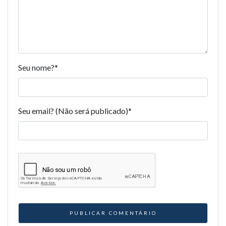
Seu nome?
*
Seu email? (Não será publicado)
*