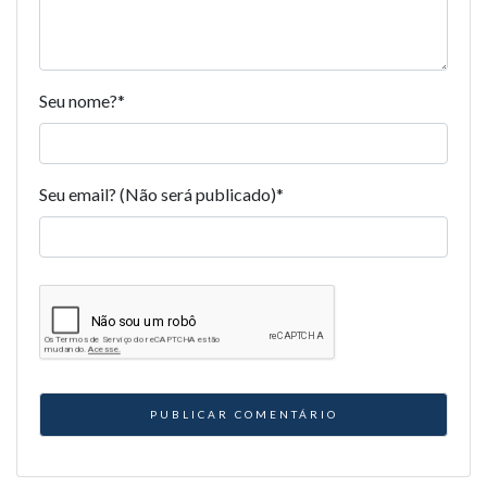
Seu nome?
*
Seu email? (Não será publicado)
*