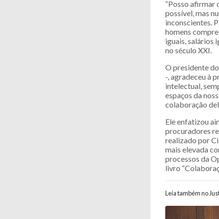
“Posso afirmar 
possível, mas nu
inconscientes. 
homens compreen
iguais, salários
no século XXI.
O presidente do
-, agradeceu à 
intelectual, se
espaços da nossa
colaboração del
Ele enfatizou ai
procuradores re
realizado por Ci
mais elevada co
processos da Op
livro “Colabora
Leia também no Just
Navegaç