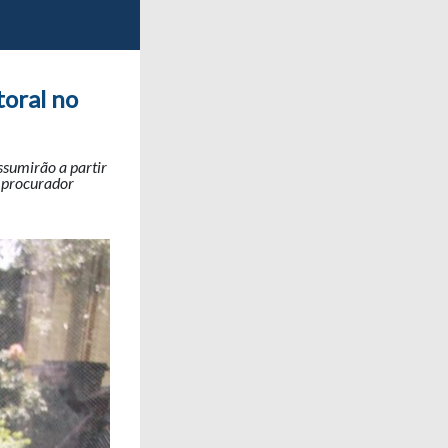
toral no
ssumirão a partir
e procurador