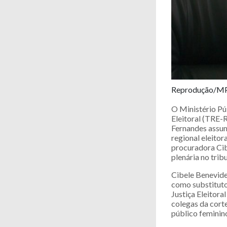
Reprodução/M
O Ministério Pú
Eleitoral (TRE-
Fernandes assumi
regional eleitor
procuradora Cib
plenária no tribu
Cibele Benevide
como substituto
Justiça Eleitor
colegas da corte
público feminin