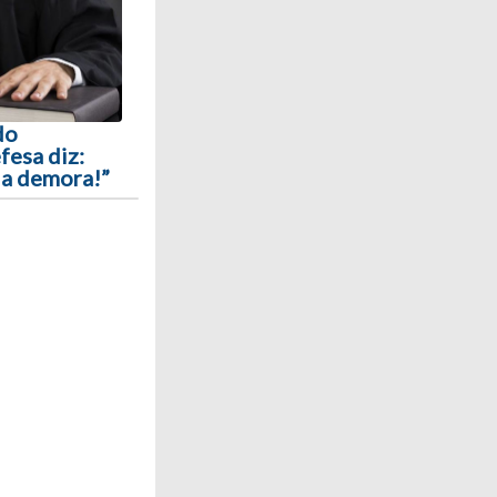
do
fesa diz:
la demora!”