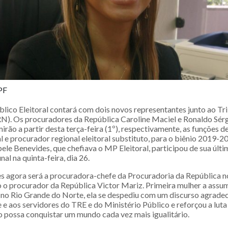
PF
blico Eleitoral contará com dois novos representantes junto ao Tr
RN). Os procuradores da República Caroline Maciel e Ronaldo Sér
rão a partir desta terça-feira (1º), respectivamente, as funções 
al e procurador regional eleitoral substituto, para o biênio 2019-2
ele Benevides, que chefiava o MP Eleitoral, participou de sua últi
nal na quinta-feira, dia 26.
s agora será a procuradora-chefe da Procuradoria da República n
 o procurador da República Victor Mariz. Primeira mulher a assum
al no Rio Grande do Norte, ela se despediu com um discurso agrad
 e aos servidores do TRE e do Ministério Público e reforçou a luta
o possa conquistar um mundo cada vez mais igualitário.