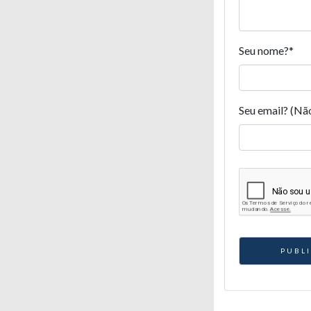
Seu nome?
*
Seu email? (Nã