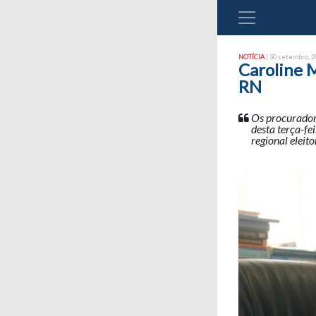
NOTÍCIA
| 30 setembro, 20
Caroline M
RN
Os procurador
desta terça-fe
regional eleito