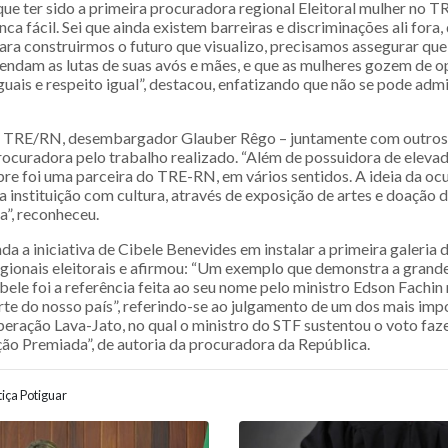
que ter sido a primeira procuradora regional Eleitoral mulher no T
nca fácil. Sei que ainda existem barreiras e discriminações ali fora
Para construirmos o futuro que visualizo, precisamos assegurar que
dam as lutas de suas avós e mães, e que as mulheres gozem de 
 iguais e respeito igual”, destacou, enfatizando que não se pode adm
 TRE/RN, desembargador Glauber Rêgo – juntamente com outros j
procuradora pelo trabalho realizado. “Além de possuidora de eleva
mpre foi uma parceira do TRE-RN, em vários sentidos. A ideia da o
 instituição com cultura, através de exposição de artes e doação d
a”, reconheceu.
nda a iniciativa de Cibele Benevides em instalar a primeira galeria 
gionais eleitorais e afirmou: “Um exemplo que demonstra a grand
bele foi a referência feita ao seu nome pelo ministro Edson Fachin
rte do nosso país”, referindo-se ao julgamento de um dos mais imp
eração Lava-Jato, no qual o ministro do STF sustentou o voto fa
ção Premiada”, de autoria da procuradora da República.
iça Potiguar
ão entre posts