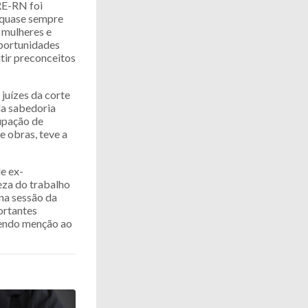
RE-RN foi
, quase sempre
 mulheres e
oportunidades
itir preconceitos
uízes da corte
da sabedoria
cupação de
e obras, teve a
de ex-
eza do trabalho
 na sessão da
ortantes
zendo menção ao