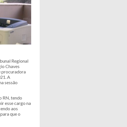
ibunal Regional
gio Chaves
de procuradora
021. A
ma sessão
o RN, tendo
ir esse cargo na
ecendo aos
 para que o