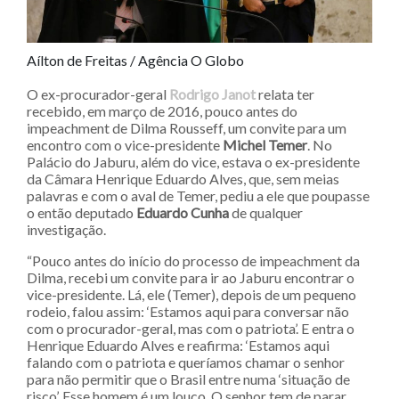
Aílton de Freitas / Agência O Globo
O ex-procurador-geral
Rodrigo Janot
relata ter
recebido, em março de 2016, pouco antes do
impeachment de Dilma Rousseff, um convite para um
encontro com o vice-presidente
Michel Temer
. No
Palácio do Jaburu, além do vice, estava o ex-presidente
da Câmara Henrique Eduardo Alves, que, sem meias
palavras e com o aval de Temer, pediu a ele que poupasse
o então deputado
Eduardo Cunha
de qualquer
investigação.
“Pouco antes do início do processo de impeachment da
Dilma, recebi um convite para ir ao Jaburu encontrar o
vice-presidente. Lá, ele (Temer), depois de um pequeno
rodeio, falou assim: ‘Estamos aqui para conversar não
com o procurador-geral, mas com o patriota’. E entra o
Henrique Eduardo Alves e reafirma: ‘Estamos aqui
falando com o patriota e queríamos chamar o senhor
para não permitir que o Brasil entre numa ‘situação de
risco’. Esse homem é um louco. O senhor tem de parar