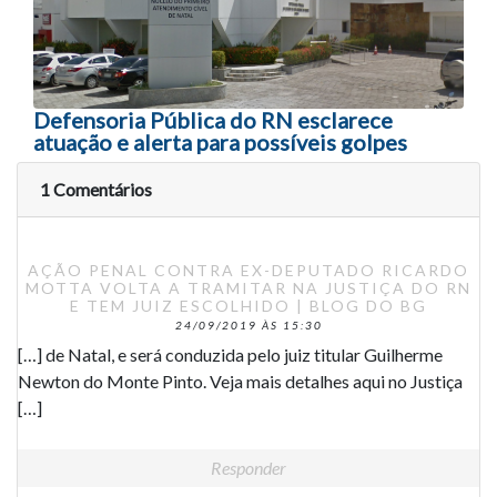
Defensoria Pública do RN esclarece
atuação e alerta para possíveis golpes
1 Comentários
AÇÃO PENAL CONTRA EX-DEPUTADO RICARDO
MOTTA VOLTA A TRAMITAR NA JUSTIÇA DO RN
E TEM JUIZ ESCOLHIDO | BLOG DO BG
24/09/2019 ÀS 15:30
[…] de Natal, e será conduzida pelo juiz titular Guilherme
Newton do Monte Pinto. Veja mais detalhes aqui no Justiça
[…]
Responder