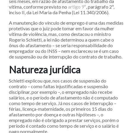
seis meses, em razão de afastamento do trabalho da
vítima, conforme previsto no
artigo 9º
, parágrafo 2º,
inciso II, da Lei Maria da Penha (Lei 11.340/2006).
A manutenção do vínculo de emprego é uma das medidas
protetivas que o juiz pode tomar em favor da mulher
vítima de violência, mas, como destacou o ministro
Rogerio Schietti, a lei não determinou a quem cabe o
ônus do afastamento – se seria responsabilidade do
empregador ou do INSS – nem esclareceu se é um caso
de suspensão ou de interrupção do contrato de trabalho.
Natureza ju​​rídica
Schietti explicou que, nos casos de suspensão do
contrato – como faltas injustificadas e suspensão
disciplinar, por exemplo –, o empregado não recebe
salários, e o período de afastamento não é computado
como tempo de serviço. Já nos casos de interrupção –
férias, licença-maternidade, os primeiros 15 dias do
afastamento por doença e outras hipóteses –, o
empregado não é obrigado a prestar serviços, porém o
período é contado como tempo de serviço e o salário é
pago normalmente.