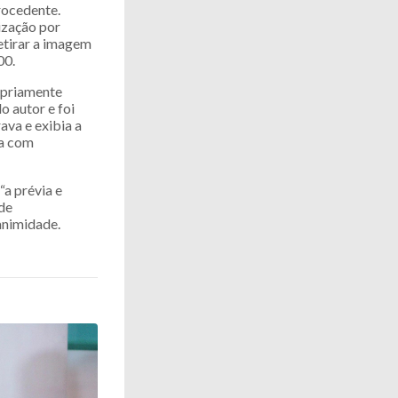
rocedente.
ização por
retirar a imagem
00.
opriamente
o autor e foi
ava e exibia a
da com
“a prévia e
 de
nanimidade.