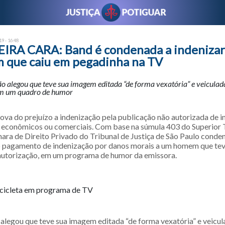
9 - 16:48
RA CARA: Band é condenada a indenizar
 que caiu em pegadinha na TV
ão alegou que teve sua imagem editada “de forma vexatória” e veicula
em um quadro de humor
ova do prejuízo a indenização pela publicação não autorizada de
 econômicos ou comerciais. Com base na súmula 403 do Superior 
âmara de Direito Privado do Tribunal de Justiça de São Paulo conde
o pagamento de indenização por danos morais a um homem que te
autorização, em um programa de humor da emissora.
icicleta em programa de TV
 alegou que teve sua imagem editada “de forma vexatória” e veicu