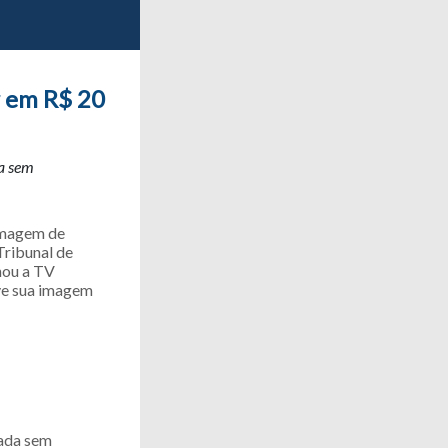
 em R$ 20
da sem
 imagem de
Tribunal de
nou a TV
ve sua imagem
lada sem