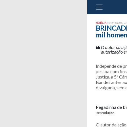
NOTÍCIA
| 5 setembro, 201
BRINCADEI
mil homem
O autor da aç
autorização 
Independe de pr
pessoa com fins
Justiça, a 5ª C
Bandeirantes a
divulgada, sem 
Pegadinha de b
Reprodução
O autor da ação