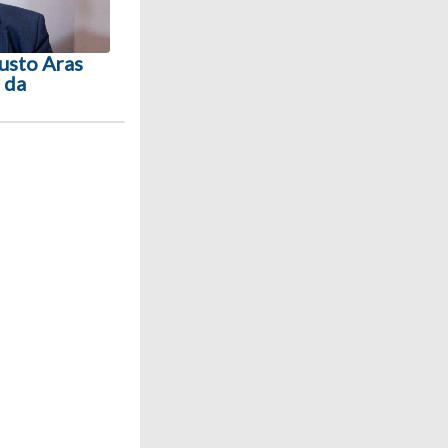
usto Aras
 da