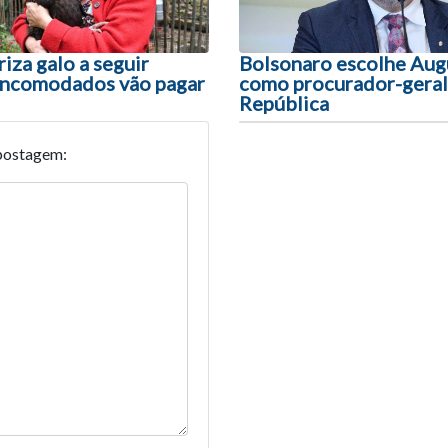
riza galo a seguir
Bolsonaro escolhe Aug
incomodados vão pagar
como procurador-geral
República
postagem: