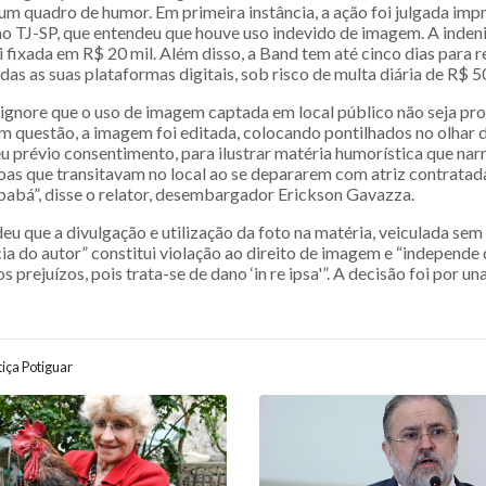
um quadro de humor. Em primeira instância, a ação foi julgada imp
o TJ-SP, que entendeu que houve uso indevido de imagem. A inden
 fixada em R$ 20 mil. Além disso, a Band tem até cinco dias para 
s as suas plataformas digitais, sob risco de multa diária de R$ 5
ignore que o uso de imagem captada em local público não seja pr
 em questão, a imagem foi editada, colocando pontilhados no olhar d
eu prévio consentimento, para ilustrar matéria humorística que narr
oas que transitavam no local ao se depararem com atriz contrata
babá”, disse o relator, desembargador Erickson Gavazza.
eu que a divulgação e utilização da foto na matéria, veiculada sem 
ia do autor” constitui violação ao direito de imagem e “independe
prejuízos, pois trata-se de dano ‘in re ipsa'”. A decisão foi por u
iça Potiguar
ão entre posts