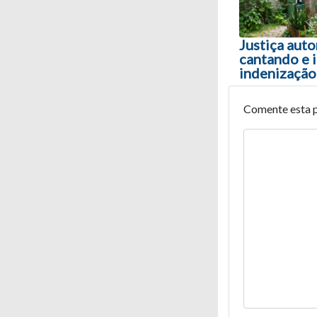
Justiça auto
cantando e 
indenização
Comente esta 