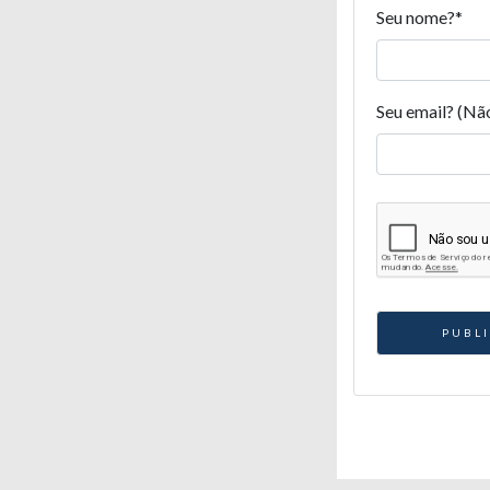
Seu nome?
*
Seu email? (Nã