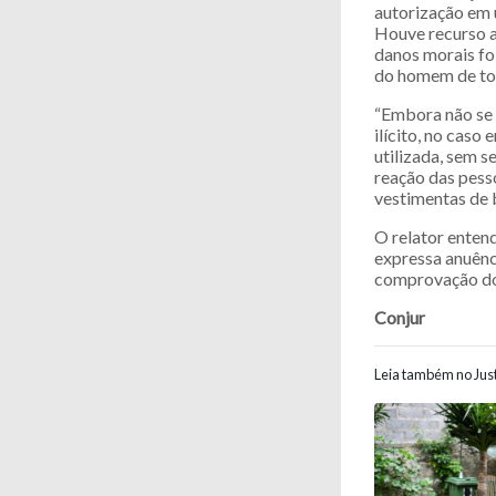
autorização em 
Houve recurso a
danos morais foi
do homem de toda
“Embora não se 
ilícito, no caso
utilizada, sem s
reação das pess
vestimentas de 
O relator entend
expressa anuênc
comprovação dos 
Conjur
Leia também no Just
Navegaç