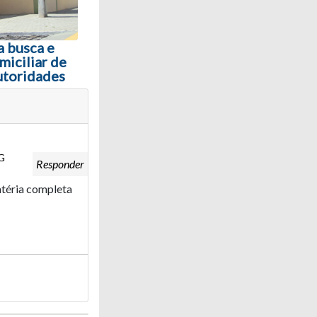
 busca e
miciliar de
utoridades
G
Responder
matéria completa