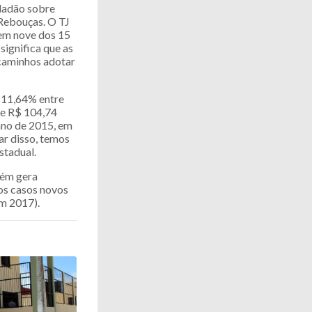
idadão sobre
 Rebouças. O TJ
 em nove dos 15
significa que as
 caminhos adotar
u 11,64% entre
de R$ 104,74
ano de 2015, em
ar disso, temos
stadual.
bém gera
os casos novos
em 2017).