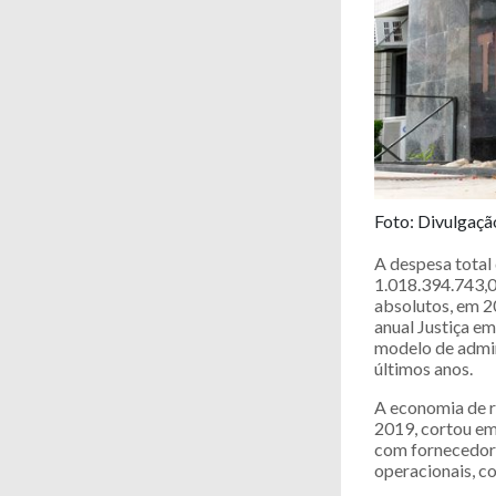
Foto: Divulgaçã
A despesa total 
1.018.394.743,0
absolutos, em 2
anual Justiça e
modelo de admin
últimos anos.
A economia de r
2019, cortou em
com fornecedore
operacionais, c