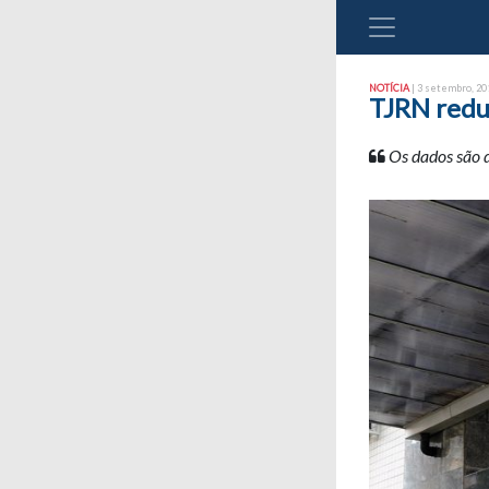
NOTÍCIA
| 3 setembro, 201
TJRN redu
Os dados são 