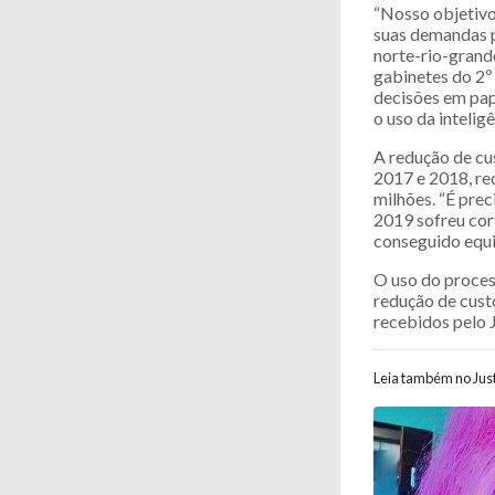
“Nosso objetivo
suas demandas p
norte-rio-grand
gabinetes do 2º 
decisões em pap
o uso da inteligê
A redução de cu
2017 e 2018, r
milhões. “É pre
2019 sofreu cor
conseguido equil
O uso do proces
redução de cust
recebidos pelo J
Leia também no Just
Navegaç