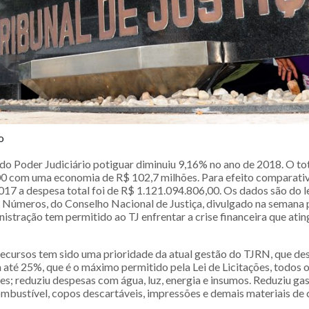
o
do Poder Judiciário potiguar diminuiu 9,16% no ano de 2018. O tot
0 com uma economia de R$ 102,7 milhões. Para efeito comparativ
017 a despesa total foi de R$ 1.121.094.806,00. Os dados são do
m Números, do Conselho Nacional de Justiça, divulgado na semana 
istração tem permitido ao TJ enfrentar a crise financeira que ati
ecursos tem sido uma prioridade da atual gestão do TJRN, que des
 até 25%, que é o máximo permitido pela Lei de Licitações, todos 
s; reduziu despesas com água, luz, energia e insumos. Reduziu ga
ombustível, copos descartáveis, impressões e demais materiais de