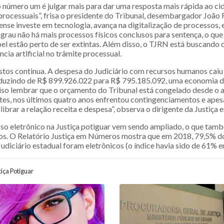
 número um é julgar mais para dar uma resposta mais rápida ao c
rocessuais”, frisa o presidente do Tribunal, desembargador João
ense investe em tecnologia, avança na digitalização de processos,
grau não há mais processos físicos conclusos para sentença, o que 
el estão perto de ser extintas. Além disso, o TJRN está buscando
ncia artificial no trâmite processual.
stos continua. A despesa do Judiciário com recursos humanos cai
eduzindo de R$ 899.926.022 para R$ 795.185.092, uma economia 
ciso lembrar que o orçamento do Tribunal está congelado desde o 
tes, nos últimos quatro anos enfrentou contingenciamentos e apes
ibrar a relação receita e despesa”, observa o dirigente da Justiça e
so eletrônico na Justiça potiguar vem sendo ampliado, o que tam
os. O Relatório Justiça em Números mostra que em 2018, 79,5% d
udiciário estadual foram eletrônicos (o índice havia sido de 61% 
iça Potiguar
ão entre posts