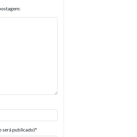
postagem:
o será publicado)
*