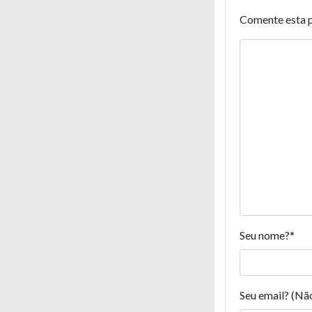
Comente esta 
Seu nome?
*
Seu email? (Nã