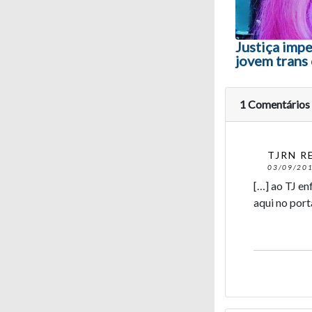
Justiça impe
jovem trans
1 Comentários
TJRN R
03/09/201
[…] ao TJ en
aqui no port