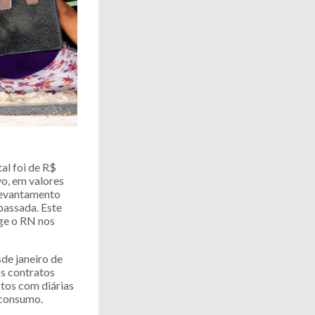
al foi de R$
o, em valores
 levantamento
passada. Este
nge o RN nos
de janeiro de
os contratos
stos com diárias
 consumo.