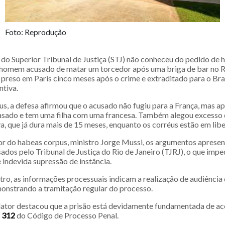
Foto: Reprodução
do Superior Tribunal de Justiça (STJ) não conheceu do pedido de 
homem acusado de matar um torcedor após uma briga de bar no Ri
 preso em Paris cinco meses após o crime e extraditado para o Bras
ntiva.
s, a defesa afirmou que o acusado não fugiu para a França, mas a
é casado e tem uma filha com uma francesa. Também alegou excesso
a, que já dura mais de 15 meses, enquanto os corréus estão em lib
or do habeas corpus, ministro Jorge Mussi, os argumentos aprese
ados pelo Tribunal de Justiça do Rio de Janeiro (TJRJ), o que imp
 indevida supressão de instância.
ro, as informações processuais indicam a realização de audiência 
onstrando a tramitação regular do processo.
elator destacou que a prisão está devidamente fundamentada de a
​ 312
do Código de Processo Penal.