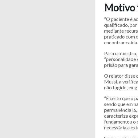
Mot​​ivo 
“O paciente é a
qualificado, po
mediante recurso
praticado com ch
encontrar caída
Para o ministro
“personalidade 
prisão para gara
O relator disse 
Mussi, a verific
não fugido, exi
“É certo que o p
sendo que em na
permanência lá, 
caracteriza expe
fundamentou o m
necessária a ext