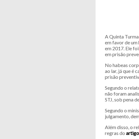
A Quinta Turma 
em favor de um 
em 2017. Ele foi
em prisão preve
No habeas corpu
ao lar, já que 
prisão preventiv
Segundo o relat
não foram analis
STJ, sob pena de
Segundo o minist
julgamento, dem
Além disso, o r
regras do
artigo