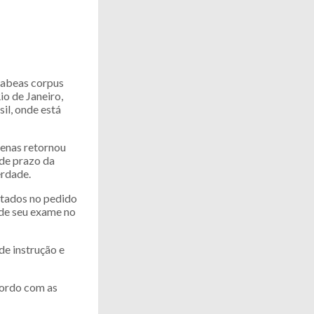
habeas corpus
o de Janeiro,
il, onde está
penas retornou
 de prazo da
erdade.
ntados no pedido
ede seu exame no
de instrução e
cordo com as