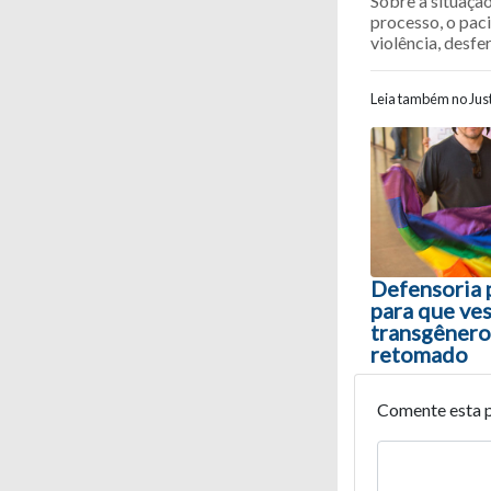
Sobre a situaçã
processo, o paci
violência, desfe
Leia também no Just
Navegaç
Defensoria 
para que ves
transgêneros
retomado
Comente esta 