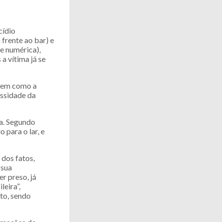
cídio
frente ao bar) e
de numérica),
a vítima já se
 bem como a
essidade da
ça. Segundo
 para o lar, e
 dos fatos,
 sua
r preso, já
leira”,
to, sendo