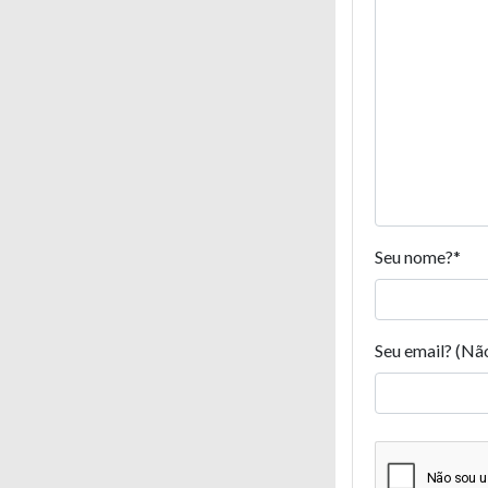
Seu nome?
*
Seu email? (Nã