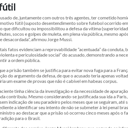
fútil
cusado de, juntamente com outros três agentes, ter cometido homi
r motivo fútil (suposto desentendimento sobre futebol ocorrido em 
 que dificultou ou impossibilitou a defesa da vítima (superiorida
utes, socos e golpes de muleta, em plena via pública, mesmo após 
 e desacordada”, afirmou Jorge Mussi.
, tais fatos evidenciam a reprovabilidade “acentuada” da conduta,
violenta e periculosidade social” do acusado, demonstrando a nec
ntir a ordem pública.
que a prisão também se justifica para evitar nova fuga para a Fran
ação do argumento da defesa, de que o acusado teria apenas voltado
giria um exame de provas que não é cabível em habeas corpus.
aciente tinha ciência da investigação e da necessidade de apuração
da contribuiu. Mesmo considerando-se justificada sua ida a Paris,
sem indicação de seu paradeiro pelos meses que se seguiram, até se
diente a identificar seu intento de não se submeter à lei penal brasi
inistro ao destacar que a prisão só ocorreu cinco meses após o fa
radição para o Brasil.