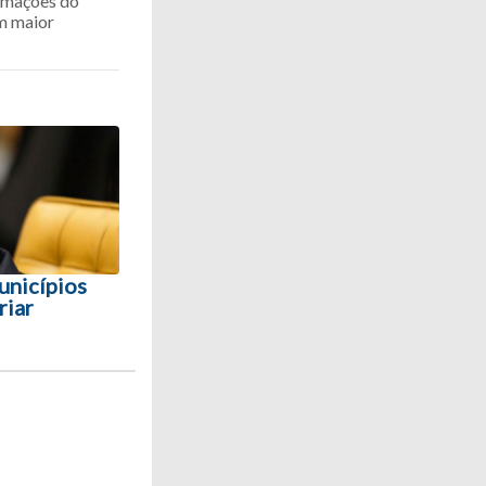
ormações do
om maior
unicípios
riar