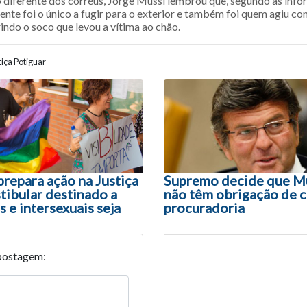
o diferente dos corréus, Jorge Mussi lembrou que, segundo as inf
ente foi o único a fugir para o exterior e também foi quem agiu c
rindo o soco que levou a vítima ao chão.
iça Potiguar
ão entre posts
prepara ação na Justiça
Supremo decide que M
tibular destinado a
não têm obrigação de c
 e intersexuais seja
procuradoria
postagem: