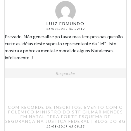
LUIZ EDMUNDO
16/08/2019 ÀS 22:12
Prezado. Não generalize po favor mas tem pessoas que não
curte as idéias deste suposto representante da “lei” . Isto
mostra a pobreza mental e moral de alguns Natalenses;
infelismente. J
Responder
COM RECORDE DE INSCRITOS, EVENTO COM O
POLÊMICO MINISTRO DO STF GILMAR MENDES
EM NATAL TERÁ FORTE ESQUEMA DE
SEGURANÇA NA JUSTIÇA FEDERAL | BLOG DO BG
15/08/2019 ÀS 09:23