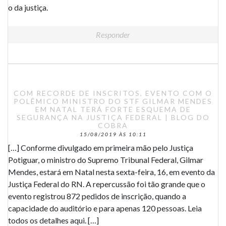
o da justiça.
Responder
COM RECORDE DE INSCRITOS, EVENTO COM O
POLÊMICO MINISTRO DO STF GILMAR MENDES
EM NATAL TERÁ FORTE ESQUEMA DE
SEGURANÇA NA JUSTIÇA FEDERAL | BLOG DO
COBRA
15/08/2019 ÀS 10:11
[…] Conforme divulgado em primeira mão pelo Justiça
Potiguar, o ministro do Supremo Tribunal Federal, Gilmar
Mendes, estará em Natal nesta sexta-feira, 16, em evento da
Justiça Federal do RN. A repercussão foi tão grande que o
evento registrou 872 pedidos de inscrição, quando a
capacidade do auditório e para apenas 120 pessoas. Leia
todos os detalhes aqui. […]