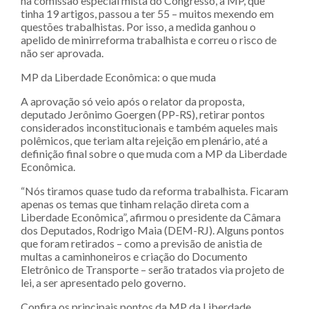
na comissão especial mista do Congresso, a MP, que
tinha 19 artigos, passou a ter 55 – muitos mexendo em
questões trabalhistas. Por isso, a medida ganhou o
apelido de minirreforma trabalhista e correu o risco de
não ser aprovada.
MP da Liberdade Econômica: o que muda
A aprovação só veio após o relator da proposta,
deputado Jerônimo Goergen (PP-RS), retirar pontos
considerados inconstitucionais e também aqueles mais
polêmicos, que teriam alta rejeição em plenário, até a
definição final sobre o que muda com a MP da Liberdade
Econômica.
“Nós tiramos quase tudo da reforma trabalhista. Ficaram
apenas os temas que tinham relação direta com a
Liberdade Econômica”, afirmou o presidente da Câmara
dos Deputados, Rodrigo Maia (DEM-RJ). Alguns pontos
que foram retirados – como a previsão de anistia de
multas a caminhoneiros e criação do Documento
Eletrônico de Transporte – serão tratados via projeto de
lei, a ser apresentado pelo governo.
Confira os principais pontos da MP da Liberdade