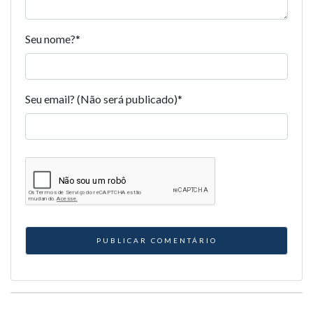
Seu nome?
*
Seu email? (Não será publicado)
*