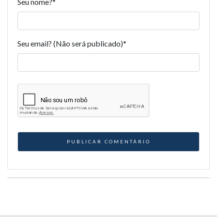
Seu nome?
*
Seu email? (Não será publicado)
*