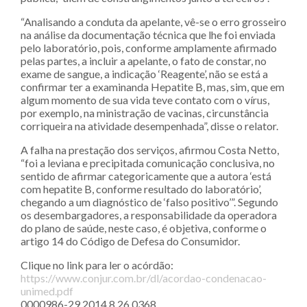
“Analisando a conduta da apelante, vê-se o erro grosseiro
na análise da documentação técnica que lhe foi enviada
pelo laboratório, pois, conforme amplamente afirmado
pelas partes, a incluir a apelante, o fato de constar, no
exame de sangue, a indicação ‘Reagente’, não se está a
confirmar ter a examinanda Hepatite B, mas, sim, que em
algum momento de sua vida teve contato com o vírus,
por exemplo, na ministração de vacinas, circunstância
corriqueira na atividade desempenhada”, disse o relator.
A falha na prestação dos serviços, afirmou Costa Netto,
“foi a leviana e precipitada comunicação conclusiva, no
sentido de afirmar categoricamente que a autora ‘está
com hepatite B, conforme resultado do laboratório’,
chegando a um diagnóstico de ‘falso positivo’”. Segundo
os desembargadores, a responsabilidade da operadora
do plano de saúde, neste caso, é objetiva, conforme o
artigo 14 do Código de Defesa do Consumidor.
Clique no link para ler o acórdão:
https://www.conjur.com.br/dl/acordao-condenacao-
unimed.pdf
0000986-29.2014.8.26.0368