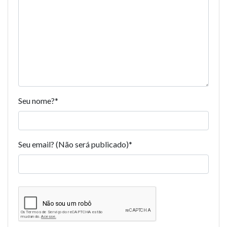
Seu nome?
*
Seu email? (Não será publicado)
*