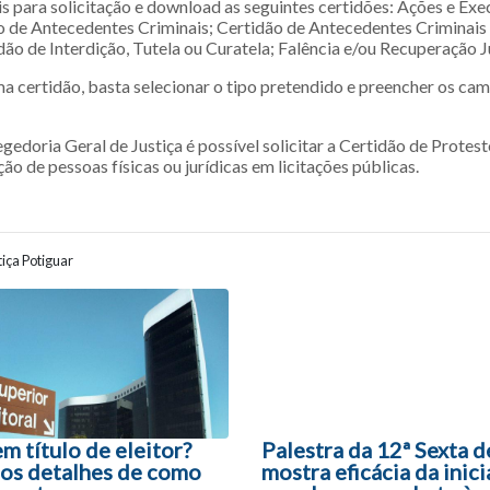
s para solicitação e download as seguintes certidões: Ações e Exe
ão de Antecedentes Criminais; Certidão de Antecedentes Criminais
dão de Interdição, Tutela ou Curatela; Falência e/ou Recuperação Ju
ma certidão, basta selecionar o tipo pretendido e preencher os ca
gedoria Geral de Justiça é possível solicitar a Certidão de Protest
ção de pessoas físicas ou jurídicas em licitações públicas.
iça Potiguar
ão entre posts
m título de eleitor?
Palestra da 12ª Sexta 
 os detalhes de como
mostra eficácia da inici