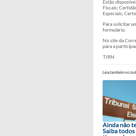
Estão disponívei
Fiscais; Certid
Especiais; Certi
Para solicitar u
formulário.
No site da Corre
para a participa
TJRN
Leia também no Just
Navegaç
Ainda não te
Saiba todos