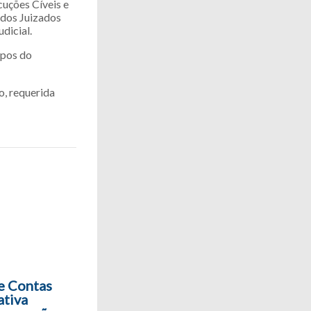
cuções Cíveis e
 dos Juizados
dicial.
mpos do
o, requerida
de Contas
ativa