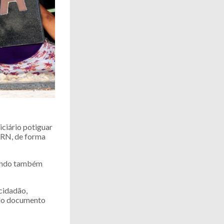
iciário potiguar
o RN, de forma
 sendo também
cidadão,
 do documento