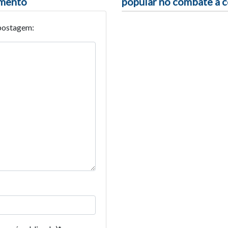
umento
popular no combate à 
postagem: