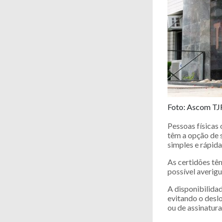
Foto: Ascom T
Pessoas físicas 
têm a opção de 
simples e rápida
As certidões tê
possível averigu
A disponibilida
evitando o desl
ou de assinatura