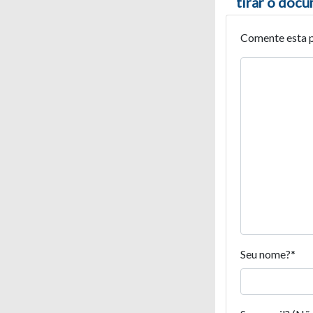
tirar o doc
Comente esta 
Seu nome?
*