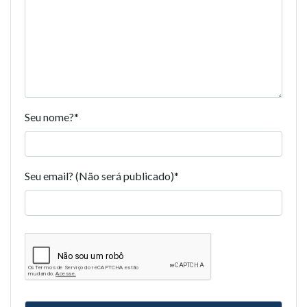
Seu nome?
*
Seu email? (Não será publicado)
*